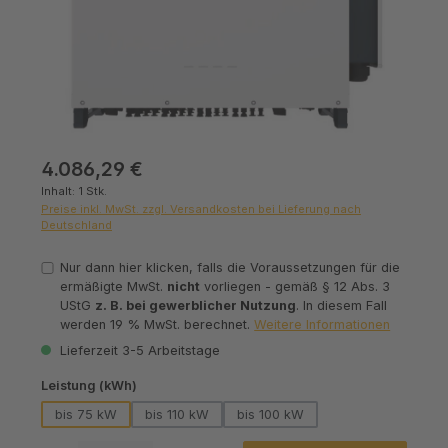
Regulärer Preis:
4.086,29 €
Inhalt:
1 Stk.
Preise inkl. MwSt. zzgl. Versandkosten bei Lieferung nach
Deutschland
Nur dann hier klicken, falls die Voraussetzungen für die
ermäßigte MwSt.
nicht
vorliegen - gemäß § 12 Abs. 3
UStG
z. B. bei gewerblicher Nutzung
. In diesem Fall
werden 19 % MwSt. berechnet.
Weitere Informationen
Lieferzeit 3-5 Arbeitstage
auswählen
Leistung (kWh)
bis 75 kW
bis 110 kW
bis 100 kW