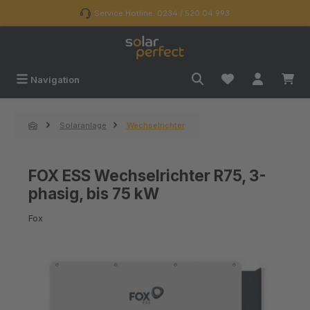
Zum Hauptinhalt springen
Service Hotline: 0234 / 520 04 993
Navigation
Solaranlage
Wechselrichter
FOX ESS Wechselrichter R75, 3-
phasig, bis 75 kW
Fox
Bildergalerie überspringen