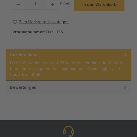
Produkt Anzahl: Gib den gewünschten Wert ein oder benutze die Schaltfl
Stück
In den Warenkorb
Zum Merkzettel hinzufügen
Produktnummer:
FOX-R75
Beschreibung
FOX ESS Wechselrichter R75Die Wechselrichter der R-Serie
bieten herausragende Leistung und hohe Vielseitigkeit, um
das Ertra…
Mehr
Bewertungen