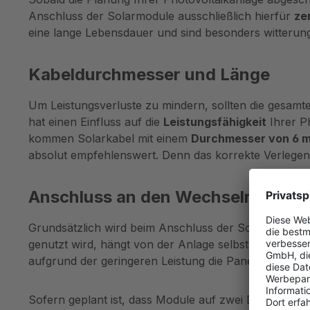
Anschluss der Solarmodule ausschließlich hierfür
zer
eine lange Lebensdauer und sind besonders witterun
Kabeldurchmesser und Länge
Um Leistungsverluste zu mindern, sollten die gesam
hat einen Einfluss auf die
Leistungsfähigkeit
Ihrer Ph
kommen Solarkabel mit einem
Durchmesser von 6 
absolut empfehlenswert. Denn das korrekte Verlegen 
Anschluss an den Wechselrichter
Grundsätzlich wird beim Anschluss der Solarmodule
genutzt wird, hängt von der Anlage selbst und dem W
aufgrund der geringeren Leistung die Panels in Reihe 
Sofern geplant ist, dass Module auf zwei Dachseiten m