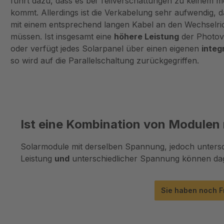
führt dazu, dass es bei Teilverschattungen zu keinem me
kommt. Allerdings ist die Verkabelung sehr aufwendig, d
mit einem entsprechend langen Kabel an den Wechselri
müssen. Ist insgesamt eine
höhere Leistung
der Photov
oder verfügt jedes Solarpanel über einen eigenen
integ
so wird auf die Parallelschaltung zurückgegriffen.
Ist eine Kombination von Modulen 
Solarmodule mit derselben Spannung, jedoch untersch
Leistung
und
unterschiedlicher Spannung können dag
Sie haben noch F