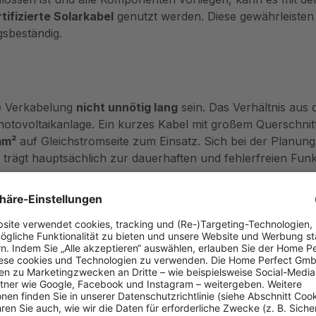
tifizierte Solarkabel
genutzt werden. Diese gewährleisten 
gsbeständig.
te Verkabelung
nicht unnötig lang
sein. Das Verhältnis aus
otovoltaikanlage. Ein kurzes Kabel mit großem Querschnitt 
mm²
auf Gleichstromseite zum Einsatz. Sich bei der Planung 
trägt hauptsächlich zur dauerhaften und fehlerfreien Funkt
 an den
Wechselrichter
zwischen Reihen- und Parallelschalt
echselrichter ab, der genutzt werden soll. In den meisten 
geschaltet.
ontiert werden sollen, die verschieden ausgerichtet sind, so