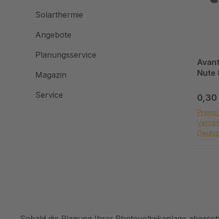
Solarthermie
Angebote
Planungsservice
Avant
Nute 
Magazin
Regul
Service
0,30
Preise 
Versan
Deutsc
Sobald die Planung Ihrer Photovoltaikanlage abgeschl