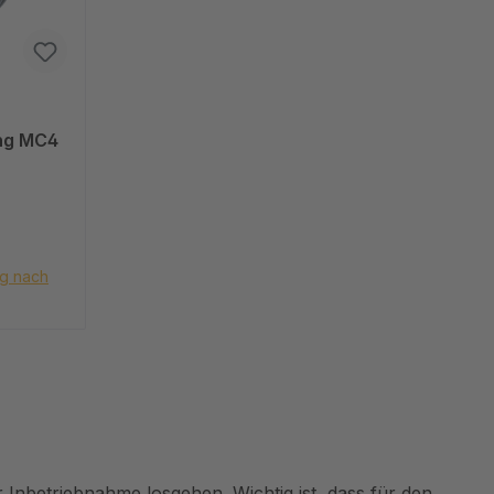
ung MC4
ng nach
b
 Inbetriebnahme losgehen. Wichtig ist, dass für den