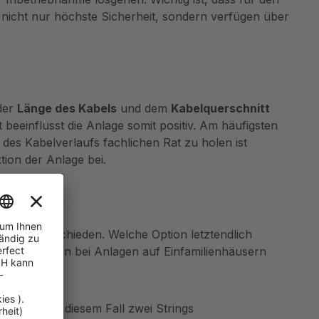
nicht nur höchste Sicherheit, sondern verfügen über
 der
Länge des Kabels
und dem
Kabelquerschnitt
beeinflusst die Anlage somit positiv. Am häufigsten
des Kabelverlaufs fachlichen Rat zu holen ist
ion der Anlage bei.
ung unterschieden. Welche Option letztendlich
Fällen werden bei Anlagen auf Einfamilienhäusern
 sollten in diesem Fall zwei Strings