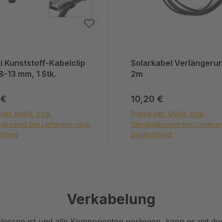
i Kunststoff-Kabelclip
Solarkabel Verlänger
8-13 mm, 1 Stk.
2m
ärer Preis:
Regulärer Preis:
 €
10,20 €
inkl. MwSt. zzgl.
Preise inkl. MwSt. zzgl.
dkosten bei Lieferung nach
Versandkosten bei Lieferu
hland
Deutschland
In den Warenkorb
In den Warenkor
Verkabelung
ossen ist und alle Komponenten vorliegen, kann es mit der