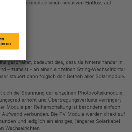
hatteten Solarmodule einen negativen Einfluss auf
altung
e geschaltet, bedeutet dies, dass sie hintereinander in
nd – zumeist - an einen einzelnen String-Wechselrichter
er steuert dann folglich den Betrieb aller Solarmodule.
rt sich die Spannung der einzelnen Photovoltaikmodule,
ngsgrad erhöht und Übertragungsverluste verringert
er Module per Reihenschaltung ist besonders einfach
nd Aufwand verbunden. Die PV-Module werden direkt auf
nden und lediglich ein einziges, längeres Solarkabel
n Wechselrichter.