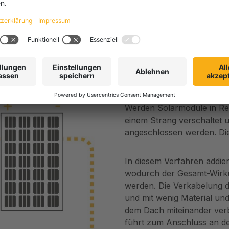
 umgehen, dass die jeweils zur bestimmten Tageszeit versc
Die Reihensch
Werden Solarmodule in Reih
einem Strang verschaltet u
angeschlossen werden. Dies
In diesem Verfahren addie
wodurch der Gesamt-Wirku
werden. Die Verkabelung d
und mit wenig Material u
dem Dach miteinander verbu
führt zum Anschluss an de