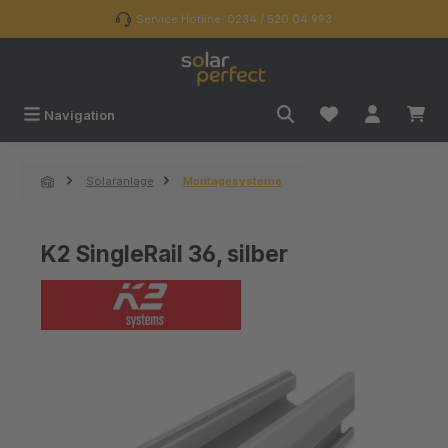
Zum Hauptinhalt springen
Service Hotline: 0234 / 520 04 993
Navigation
Solaranlage
Montagesysteme
K2 SingleRail 36, silber
Bildergalerie überspringen