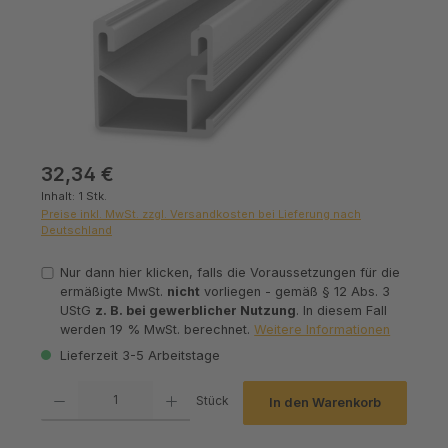
Regulärer Preis:
32,34 €
Inhalt:
1 Stk.
Preise inkl. MwSt. zzgl. Versandkosten bei Lieferung nach
Deutschland
Nur dann hier klicken, falls die Voraussetzungen für die
ermäßigte MwSt.
nicht
vorliegen - gemäß § 12 Abs. 3
UStG
z. B. bei gewerblicher Nutzung
. In diesem Fall
werden 19 % MwSt. berechnet.
Weitere Informationen
Lieferzeit 3-5 Arbeitstage
Produkt Anzahl: Gib den gewünschten Wert ein oder benutze die Schaltfl
Stück
In den Warenkorb