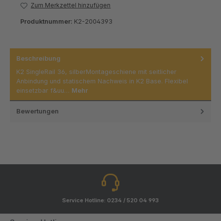
Zum Merkzettel hinzufügen
Produktnummer:
K2-2004393
Beschreibung
K2 SingleRail 36, silberMontageschiene mit seitlicher
Anbindung und statischem Nachweis in K2 Base. Flexibel
einsetzbar f&uu…
Mehr
Bewertungen
Service Hotline: 0234 / 520 04 993