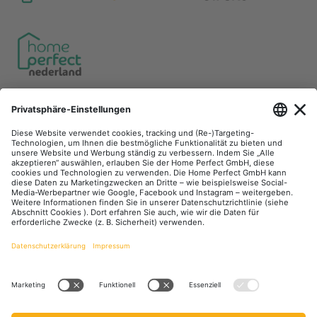
Unsere Communities
Facebook
Instagram
YouTube
LinkedIn
Zahlungsarten
Versandarten
DHL DPD
GLS Spedition
Zahlung und Versand
Retouren
Kontakt
FAQ
Über Uns
Jobs