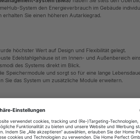
e-Management-System (BMS)
haben Sie stets den Überblic
eHub-System den Energieverbrauch im Gebäude individuell 
h erhalten Sie einen höheren Autarkiegrad.
e höchster Wert auf Design und Flexibilität gelegt.
uste Edelstahlgehäuse ist im Innen- und Außenbereich ein
smodi des Systems direkt im Blick.
ie Speichermodule und sorgt so für eine lange Lebensdau
Sie das System um zusätzliche Module erweitern.