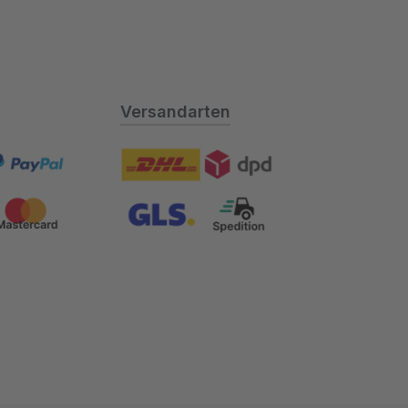
Versandarten
al
DHL DPD
astercard
GLS Spedition