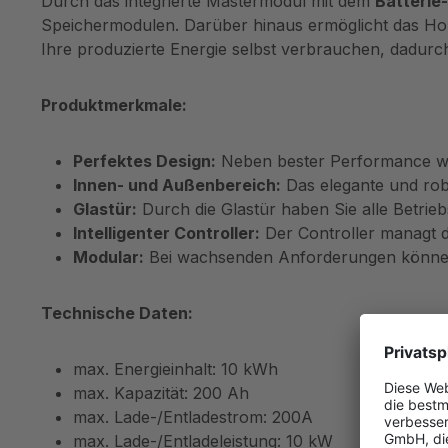
Durch das integrierte Mastermodul mit dem
Batteri
Speichermodulen. Darüber hinaus ermöglicht das Hom
Ihre produzierte Energie selbst verbrauchen, dadurc
Produktmerkmale:
Perfektes Design:
Neben bester Performance wurd
Innen- und Außenbereich:
Das elegante und rob
Glastür:
Durch die Glastür haben Sie alle Betrieb
Intelligenter Controller:
Der Controller managt d
Modular:
Bei wachsenden Anforderungen können 
Technische Daten:
max. Energieinhalt: 10 kWh
max. Kapazität: 200 Ah
max. Lade-/Entladestrom: 200A
max. Lade-/Entladeleistung: 10 kW