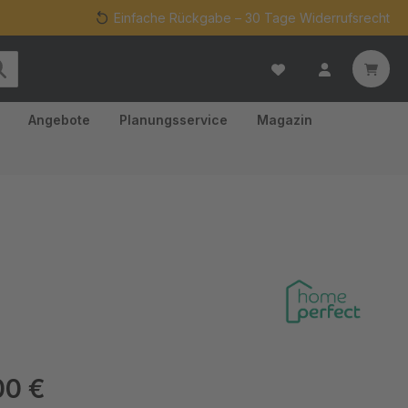
Einfache Rückgabe – 30 Tage Widerrufsrecht
Angebote
Planungsservice
Magazin
eis:
00 €