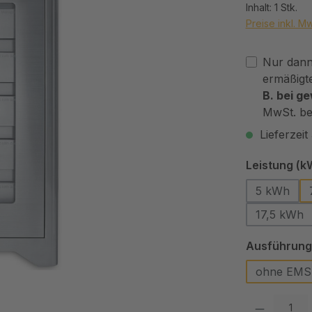
Inhalt:
1 Stk.
Preise inkl. M
Nur dann 
ermäßigt
B. bei g
MwSt. be
Lieferzei
Leistung (k
5 kWh
17,5 kWh
Ausführung
ohne EMS
Produkt Anzah