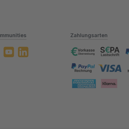
mmunities
Zahlungsarten
gram
YouTube
LinkedIn
Vorkasse, Lastschrift, Payp
Paypal Rechnung, VISA, M
Amex, Klarna