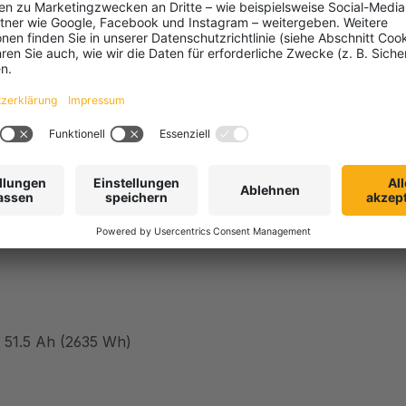
 Batteriewechselrichter abhängig)
le wählbar zwischen 70% und 97% (Standard und empfohlen 
/ 51.5 Ah (2635 Wh)