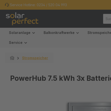
Service Hotline: 0234 / 520 04 993
m Hauptinhalt springen
Zur Suche springen
Zur Hauptnavigation springen
Solaranlage
Balkonkraftwerke
Stromspeich
Service
Stromspeicher
PowerHub 7.5 kWh 3x Batteri
Bildergalerie überspringen