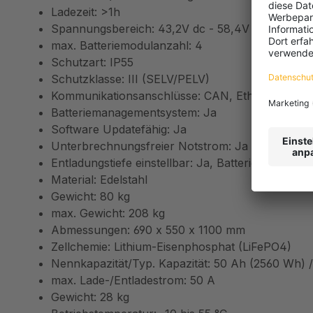
Ladezeit: >1h
Spannungsbereich: 43,2V dc - 58,4V dc
max. Batteriemodulanzahl: 4
Schutzart: IP55
Schutzklasse: III (SELV/PELV)
Kommunikationsanschlüsse: CAN, Ethernet
Batteriemanagementsystem: Ja
Software Updatefähig: Ja
Unterbrechnungsfreier Notstrom: Ja (für AC vom
Entladungstiefe einstellbar: Ja, Batterieprofi
Material: Edelstahl
Gewicht: 80 kg
max. Gewicht: 208 kg
Abmessungen: 690 x 550 x 1100 mm
Zellchemie: Lithium-Eisenphosphat (LiFePO4)
Nennkapazität/Typ. Kapazität: 50 Ah (2560 Wh) 
max. Lade-/Entladestrom: 50 A
Gewicht: 28 kg