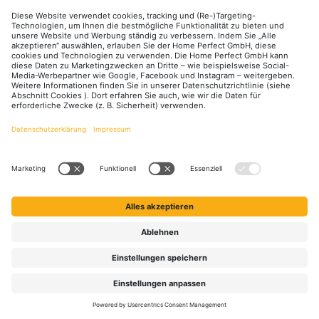
Unsere Communities
Facebook
Instagram
YouTube
LinkedIn
Zahlungsarten
Versandarten
DHL DPD
GLS Spedition
Zahlung und Versand
Retouren
Kontakt
FAQ
Über Uns
Jobs
Alle Preise inkl. gesetzl. Mehrwertsteuer zzgl.
Versandkosten
und ggf.
Nachnahmegebühren, wenn nicht anders angegeben.
Qualität aus Menschenhand: Auch wenn wir moderne KI-Tools zur
Unterstützung nutzen, liegt die redaktionelle Verantwortung und finale
Prüfung aller Inhalte stets bei der Home Perfect GmbH.
## Gemäß § 12 Abs. 3 UStG reduziert sich die MwSt. auf 0% bei
Lieferungen von Solarmodulen für bestimmte Betreiber.
Weitere
Informationen
© 2026 Solar Perfect - Alle Rechte vorbehalten.