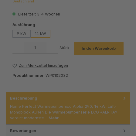
Deutschland
Lieferzeit 3-4 Wochen
auswählen
Ausführung
9 kW
14 kW
Produkt Anzahl: Gib den gewünschten Wert ein oder benutze die Schaltfl
Stück
In den Warenkorb
Zum Merkzettel hinzufügen
Produktnummer:
WP0102032
Beschreibung
Home Perfect Wärmepumpe Eco Alpha 290, 14 kW, Luft-
Monoblock Außen Die Wärmepumpenserie ECO «ALPHA»
vereint modernste…
Mehr
Bewertungen