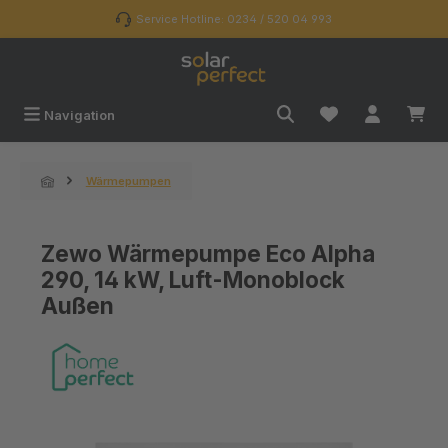
Zum Hauptinhalt springen
Service Hotline: 0234 / 520 04 993
Navigation
Wärmepumpen
Zewo Wärmepumpe Eco Alpha
290, 14 kW, Luft-Monoblock
Außen