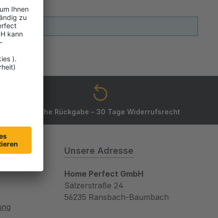
Einfache Rückgabe – 30 Tage Widerrufsrecht
nen
Unsere Adresse
Home Perfect GmbH
Sälzerstraße 24
56235 Ransbach-Baumbach
ung