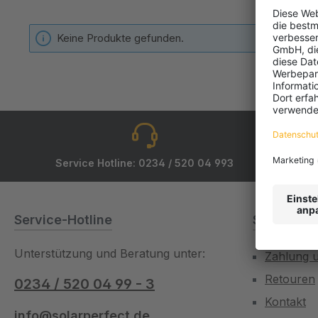
Keine Produkte gefunden.
Service Hotline: 0234 / 520 04 993
Service-Hotline
Service/Hi
Unterstützung und Beratung unter:
Zahlung 
Retouren
0234 / 520 04 99 - 3
Kontakt
info@solarperfect.de