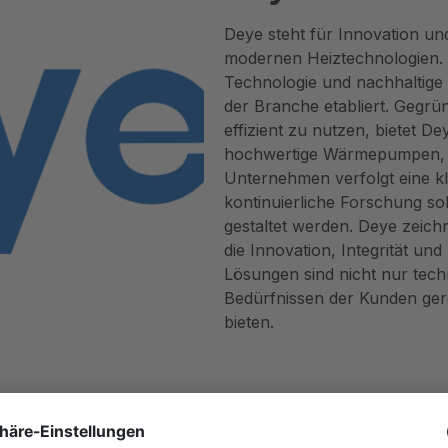
Deye steht für Innovation un
modernen Heiztechnologien. M
Technologie und nachhaltige 
der Branche etabliert. Gegrü
effizient zu nutzen, bietet D
hochwertige Wärmepumpen, 
Unternehmen verfolgt eine kl
kontinuierliche Forschung so
gestaltet werden. Deye zeich
die Innovation, Integrität und
Lösungen sind nicht nur tech
Bedürfnissen der Kunden gere
bieten.