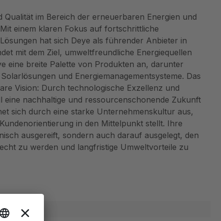
d Qualität im Bereich der erneuerbaren Energien und
it einem klaren Fokus auf fortschrittliche
Lösungen hat sich Deye als führender Anbieter in
ndet mit dem Ziel, umweltfreundliche Energiequellen
eye eine breite Palette von Produkten an, darunter
Solarlösungen und Energiemanagementsysteme. Das
are Vision: Durch technologische Exzellenz und
ll eine nachhaltige und ressourcenschonende Zukunft
net sich durch eine starke Unternehmenskultur aus,
 Kundenorientierung in den Mittelpunkt stellt. Ihre
nisch ausgereift, sondern auch darauf ausgelegt, den
cht zu werden und langfristige Umweltvorteile zu