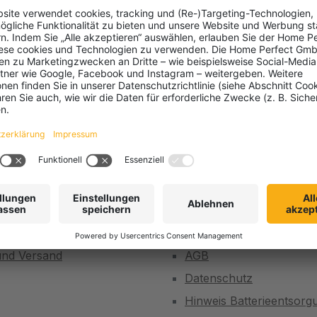
Kostenloser Versand ab 150 € (DE / Paket)
lfe
Rechtliche Informatio
und Versand
AGB
Datenschutz
Hinweis Batterieentsorg