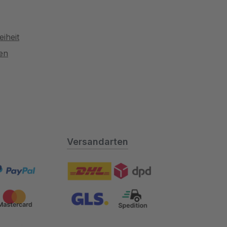
eiheit
gen
Versandarten
al
DHL DPD
astercard
GLS Spedition